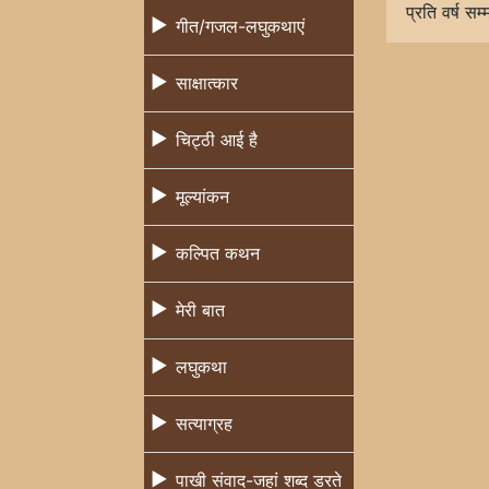
प्रति वर्ष स
गीत/गजल-लघुकथाएं
साक्षात्कार
चिट्ठी आई है
मूल्यांकन
कल्पित कथन
मेरी बात
लघुकथा
सत्याग्रह
पाखी संवाद-जहां शब्द डरते