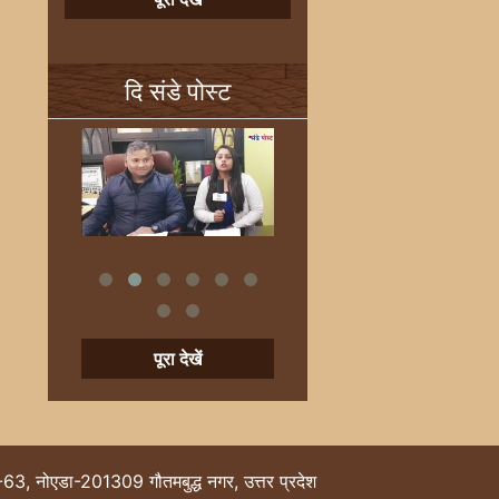
दि संडे पोस्ट
पूरा देखें
-63, नोएडा-201309 गौतमबुद्ध नगर, उत्तर प्रदेश