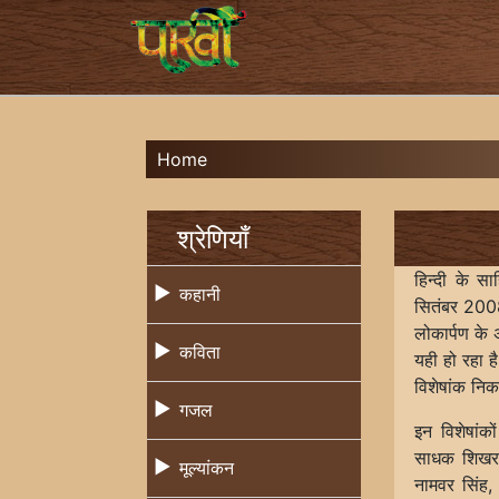
Home
श्रेणियाँ
हिन्दी के स
कहानी
सितंबर 2008 
लोकार्पण के
कविता
यही हो रहा ह
विशेषांक नि
गजल
इन विशेषांक
साधक शिखर सम
मूल्यांकन
नामवर सिंह,