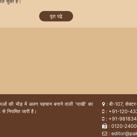
काल चुकी है।
पूरा पढ़े
िकाओं की भीड़ में अलग पहचान बनाने वाली 'पाखी' का
: बी-107, सेक्टर
 से नियमित जारी है।
:
+91-120-43
:
+91-98183
: 0120-240
: editor@pak