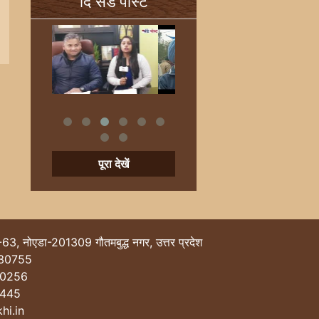
दि संडे पोस्ट
पूरा देखें
-63, नोएडा-201309 गौतमबुद्ध नगर, उत्तर प्रदेश
30755
40256
0445
hi.in