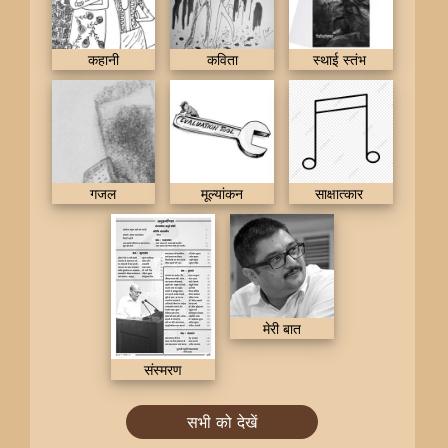
कहानी
कविता
स्थाई स्तंभ
गजल
मूल्यांकन
साक्षात्कार
मेरी बात
संस्मरण
सभी को देखें