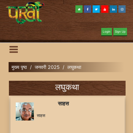
Login
Sign Up
मुख्य पृष्ठ
/
जनवरी 2025
/
लघुकथा
लघुकथा
साहस
साहस