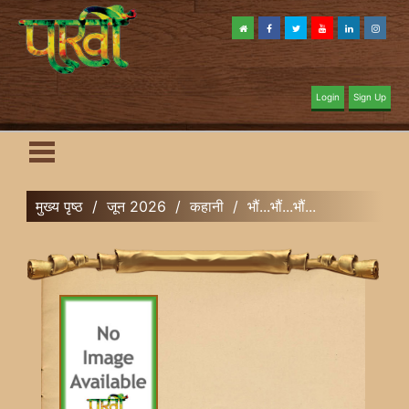
Login
Sign Up
मुख्य पृष्ठ
/
जून 2026
/
कहानी
/
भौं...भौं...भौं...