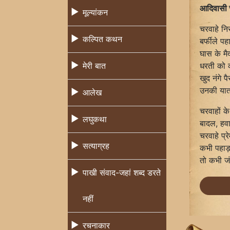
आदिवासी 
मूल्यांकन
चरवाहे निर
कल्पित कथन
बर्फीले 
घास के मै
मेरी बात
धरती को क
खुद नंगे 
उनकी यात
आलेख
चरवाहों के
लघुकथा
बादल, हवा
चरवाहे प्र
सत्याग्रह
कभी पहाड़ 
तो कभी ज
पाखी संवाद-जहां शब्द डरते
नहीं
रचनाकार