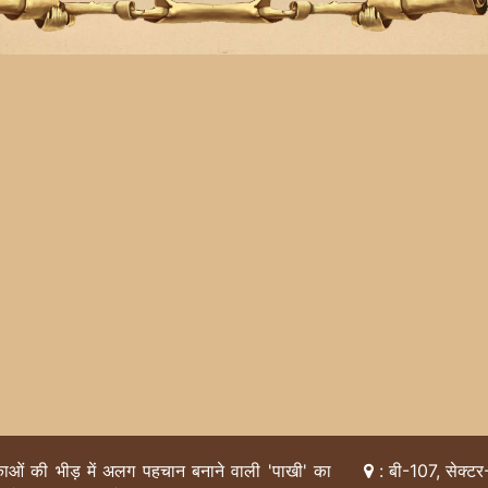
िकाओं की भीड़ में अलग पहचान बनाने वाली 'पाखी' का
: बी-107, सेक्टर