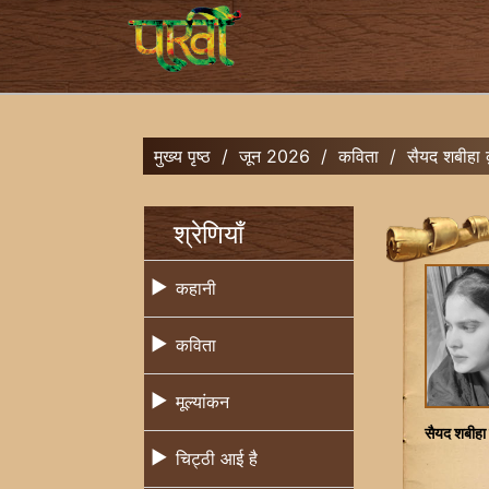
मुख्य पृष्ठ
/
जून 2026
/
कविता
/
सैयद शबीहा
श्रेणियाँ
कहानी
कविता
मूल्यांकन
सैयद शबीहा
चिट्ठी आई है