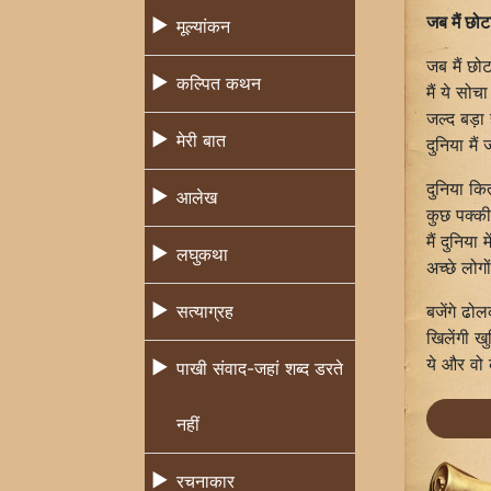
जब मैं छोट
मूल्यांकन
जब मैं छोट
कल्पित कथन
मैं ये सोच
जल्द बड़ा 
मेरी बात
दुनिया मैं
दुनिया कि
आलेख
कुछ पक्की
मैं दुनिया 
लघुकथा
अच्छे लोग
बजेंगे ढोल
सत्याग्रह
खिलेंगी खु
ये और वो
पाखी संवाद-जहां शब्द डरते
नहीं
रचनाकार