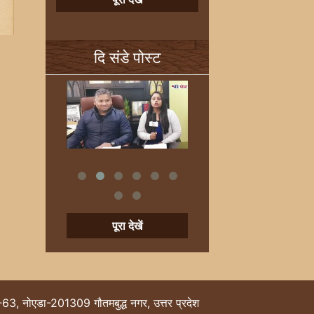
दि संडे पोस्ट
पूरा देखें
-63, नोएडा-201309 गौतमबुद्ध नगर, उत्तर प्रदेश