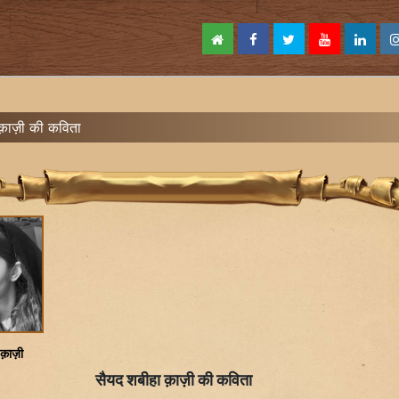
 क़ाज़ी की कविता
 क़ाज़ी
सैयद शबीहा क़ाज़ी की कविता