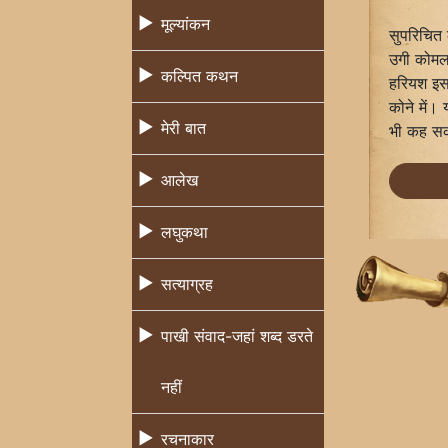
मूल्यांकन
सुपरिचित 
उगी कोमल 
कल्पित कथन
हरियश इस 
कोने में।
मेरी बात
भी कह सकत
आलेख
लघुकथा
सत्याग्रह
पाखी संवाद-जहां शब्द डरते
नहीं
रचनाकार