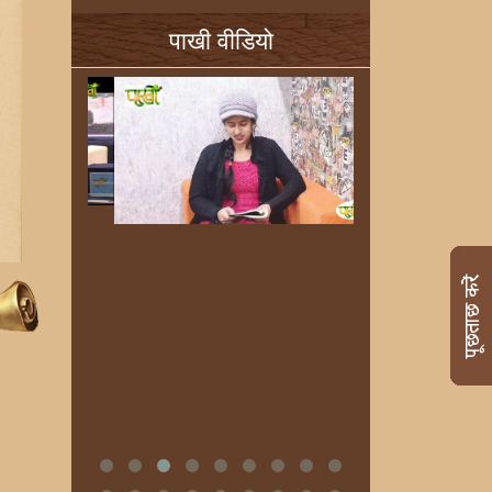
पाखी वीडियो
र
।
ी
र