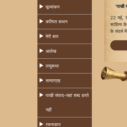
‘पाखी 
मूल्यांकन
22 मई, 1
कल्पित कथन
साहित्य के
के संदर्भ म
मेरी बात
आलेख
लघुकथा
सत्याग्रह
पाखी संवाद-जहां शब्द डरते
नहीं
रचनाकार