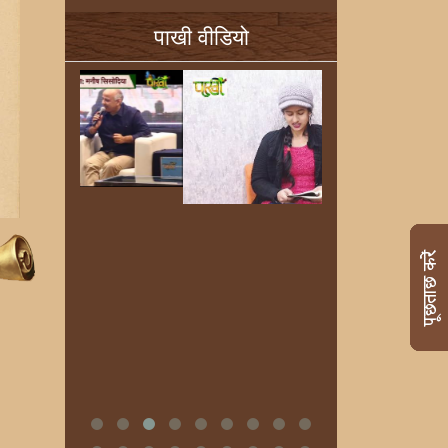
पाखी वीडियो
ी
’