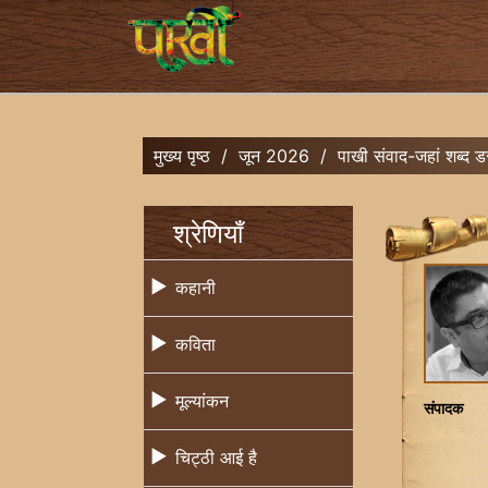
मुख्य पृष्ठ
/
जून 2026
/
पाखी संवाद-जहां शब्द डर
श्रेणियाँ
कहानी
कविता
मूल्यांकन
संपादक
चिट्ठी आई है