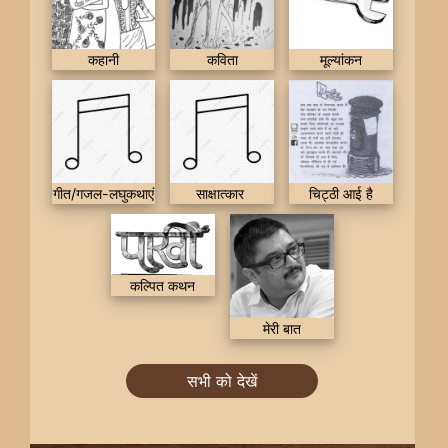
कहानी
कविता
मूल्यांकन
गीत/गजल-लघुकथाएं
साक्षात्कार
चिट्ठी आई है
कल्पित कथन
मेरी बात
सभी को देखें