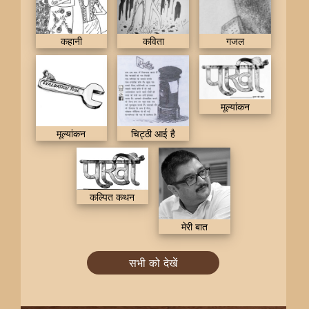
कहानी
कविता
गजल
मूल्यांकन
मूल्यांकन
चिट्ठी आई है
कल्पित कथन
मेरी बात
सभी को देखें