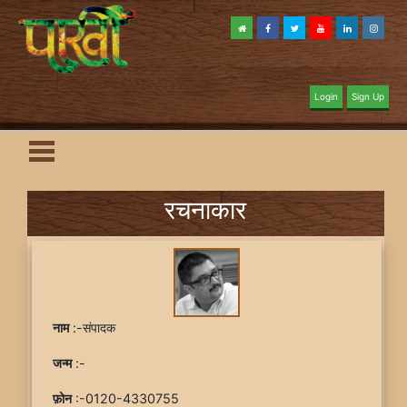
Login
Sign Up
रचनाकार
नाम
:-संपादक
जन्म
:-
फ़ोन
:-0120-4330755