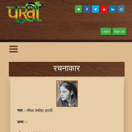
Login
Sign Up
रचनाकार
नाम
:-सैयद शबीहा क़ाज़ी
जन्म
:-