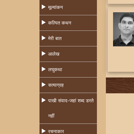
मूल्यांकन
कल्पित कथन
मेरी बात
आलेख
लघुकथा
सत्याग्रह
पाखी संवाद-जहां शब्द डरते
नहीं
रचनाकार