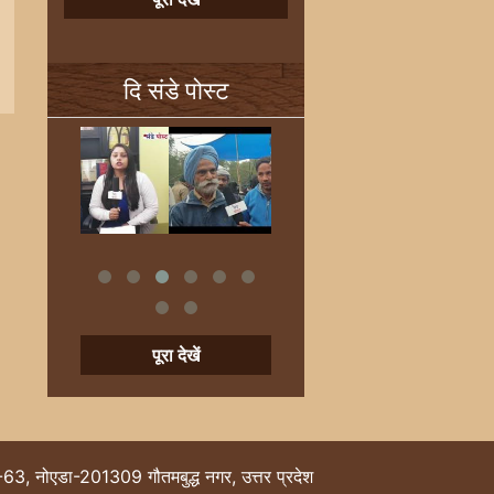
दि संडे पोस्ट
पूरा देखें
-63, नोएडा-201309 गौतमबुद्ध नगर, उत्तर प्रदेश