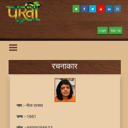
Login
Sign Up
रचनाकार
नाम
:-नीला प्रसाद
जन्म
:-1961
फ़ोन
:-9899098633