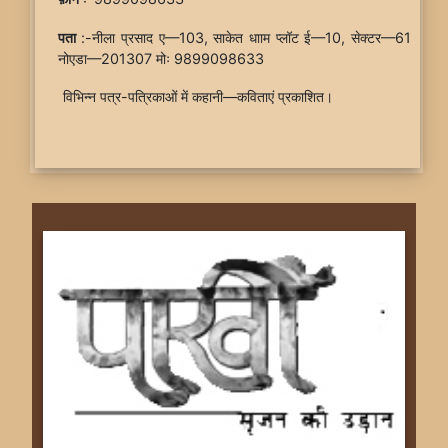
पता
:-नीला प्रसाद ए—103, साकेत धााम प्लॉट ई—10, सेक्टर—61
नोएडा—201307 मोः 9899098633
विभिन्न पत्र-पत्रिकाओं में कहानी—कविताएं प्रकाशित।