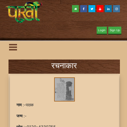
Login
Sign Up
रचनाकार
नाम
:-पाठक
जन्म
:-
फ़ोन
:-0120-4330755