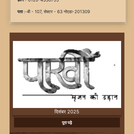
पता
:-बी - 107, सेक्टर - 63 नोएडा-201309
दिसंबर 2025
Previous
Next
पूरा पढ़े