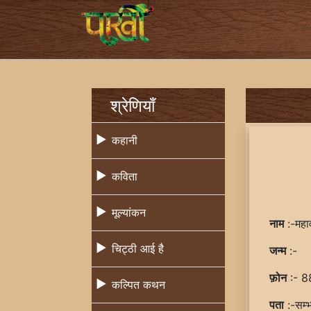
श्रेणियाँ
कहानी
कविता
मूल्यांकन
नाम
:-महाव
चिट्ठी आई है
जन्म
:-
फ़ोन
:- 
कल्पित कथन
पता
:-सम्भ