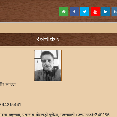
रचनाकार
ीर रवांल्टा
8894215441
ावना-महरगांव, पत्रलय-मोल्टाड़ी पुरोला, उतरकाशी (उत्तराऽण्ड)-249185