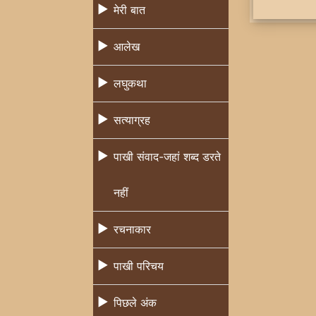
मेरी बात
आलेख
लघुकथा
सत्याग्रह
पाखी संवाद-जहां शब्द डरते
नहीं
रचनाकार
पाखी परिचय
पिछले अंक